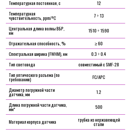
Температурная постоянная, с
12
Температурная
7 ÷ 13
чувствительность, ppm/ºС
Центральная длина волны ВБР,
1510 ÷ 1590
нм
Отражательная способность, %
≥ 60
Спектральная ширина (FWHM), нм
0.3 ÷ 0.4
Тип световода
совместимый с SMF-28
Тип оптического разъема (по
FC/APC
требованию)
Диаметр погружной части
1.2
датчика, мм
Длина погружной части датчика,
500
мм*
трубка из нержавеющей
Материал корпуса датчика
стали