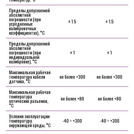
Пределы допускаемой
абсолютной
погрешности (при
± 1.5
± 1.5
усредненных
калибровочных
коэффициентах), °C
Пределы допускаемой
абсолютной
погрешности (при
± 1
± 1
индивидуальной
калибровке), °C
Максимальная рабочая
температура кабеля
не более +300
не более +300
датчика, °C
Максимальная рабочая
температура
не более +80
не более +80
оптических разъемов,
°C
Условия эксплуатации:
температура
-40 ÷ +300
-40 ÷ +300
окружающей среды, °С