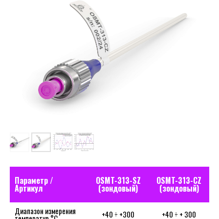
Параметр /
OSMT-313-SZ
OSMT-313-CZ
Артикул
(зондовый)
(зондовый)
Диапазон измерения
+40 ÷ +300
+40 ÷ + 300
температур,°С