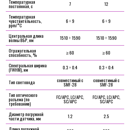
Температурная
7
12
постоянная, с
Температурная
чувствительность,
6 ÷ 9
6 ÷ 9
ppm/°C
Центральная длина
1510 ÷ 1590
1510 ÷ 1590
волны ВБР, нм
Отражательная
≥ 60
≥ 60
способность, %
Спектральная ширина
0.3 ÷ 0.4
0.3 ÷ 0.4
(FWHM), нм
совместимый с
совместимый с
Тип световода
SMF-28
SMF-28
Тип оптического
FC/APC, LC/APC,
FC/APC, LC/APC,
разъема (по
SC/APC
SC/APC
требованию)
Диаметр погружной
1.2
2.5
части датчика, мм
Длина погружной