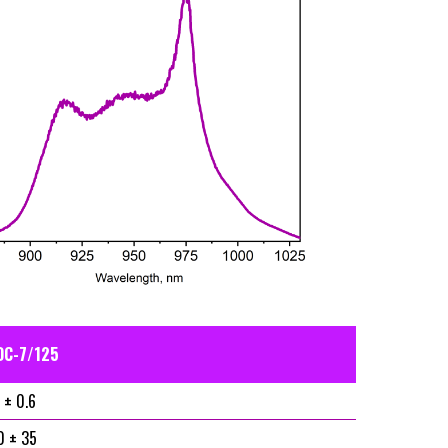
DC-7/125
 ± 0.6
0 ± 35