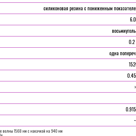
силиконовая резина с пониженным показателе
6.0
восьмиуголь
0.2
одна попере
152
0.45
›
0.915
~
е волны 1568 нм с накачкой на 940 нм
8е