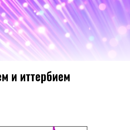
НАПРАВИТЬ ЗАПРОС
м и иттербием