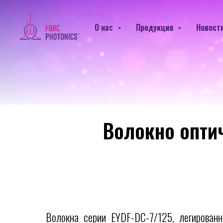
О нас
Продукция
Новост
Продукция
Волокна оптические
Легированные иона
/
/
Волокно опти
Волокна серии EYDF-DC-7/125, легирован