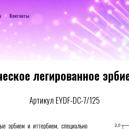
и
Контакты
ми эрбия и иттербия
EYDF-DC-7/125
/
ческое легированное эрбие
Артикул EYDF-DC-7/125
ные эрбием и иттербием, специально