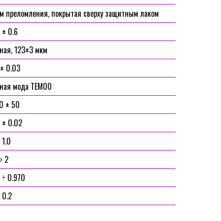
м преломления, покрытая сверху защитным лаком
 ± 0.6
ная, 123±3 мкм
 ± 0.03
чная мода TEM00
0 ± 50
 ± 0.02
 1.0
› 2
 ÷ 0.970
 0.2